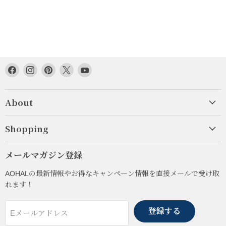
Facebook
Instagram
Pinterest
Twitter
YouTube
で
で
で
で
で
見
見
見
見
見
About
つ
つ
つ
つ
つ
け
け
け
け
け
て
て
て
て
て
Shopping
く
く
く
く
く
だ
だ
だ
だ
だ
メールマガジン登録
さ
さ
さ
さ
さ
い
い
い
い
い
AOHALの最新情報やお得なキャンペーン情報を直接メールで受け取
れます！
登録する
Eメールアドレス