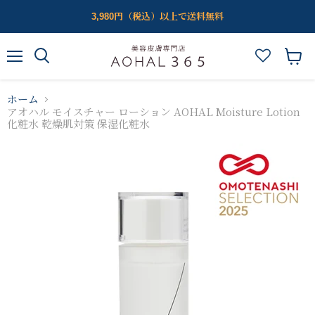
3,980円（税込）以上で送料無料
メ
カ
ニ
ー
ュ
ト
ホーム
ー
を
アオハル モイスチャー ローション AOHAL Moisture Lotion
見
化粧水 乾燥肌対策 保湿化粧水
る