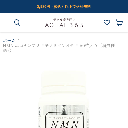
3,980円（税込）以上で送料無料
メ
カ
ニ
ー
ュ
ト
ホーム
ー
を
NMN ニコチンアミドモノヌクレオチド 60粒入り（消費税
見
8％）
る