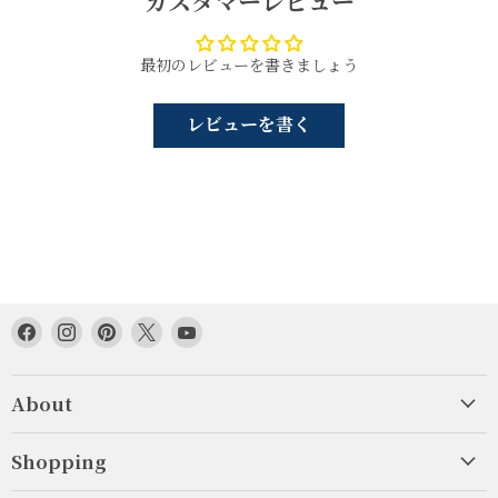
カスタマーレビュー
最初のレビューを書きましょう
レビューを書く
Facebook
Instagram
Pinterest
Twitter
YouTube
で
で
で
で
で
見
見
見
見
見
About
つ
つ
つ
つ
つ
け
け
け
け
け
て
て
て
て
て
Shopping
く
く
く
く
く