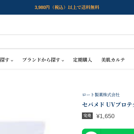
3,980円（税込）以上で送料無料
ら探す
ブランドから探す
定期購入
美肌カルテ
ロート製薬株式会社
セバメド UVプロテ
現在の価格
¥1,650
完売