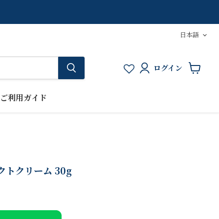
言
日本語
語
ログイン
カ
ー
ト
ご利用ガイド
を
見
る
クトクリーム 30g