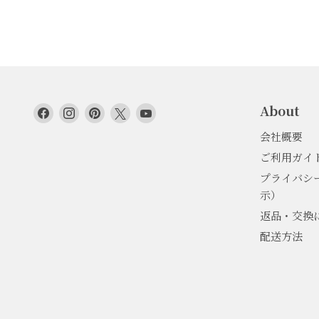
About
Facebook
Instagram
Pinterest
Twitter
YouTube
で
で
で
で
で
会社概要
見
見
見
見
見
ご利用ガイ
つ
つ
つ
つ
つ
プライバシ
け
け
け
け
け
示）
て
て
て
て
て
く
く
く
く
く
返品・交換
だ
だ
だ
だ
だ
配送方法
さ
さ
さ
さ
さ
い
い
い
い
い