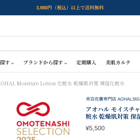
3,980円（税込）以上で送料無料
ら探す
ブランドから探す
定期購入
美肌カルテ
AL Moisture Lotion 化粧水 乾燥肌対策 保湿化粧水
美容皮膚専門店 AOHAL365
アオハル モイスチャー 
粧水 乾燥肌対策 保
現在の価格
¥5,500