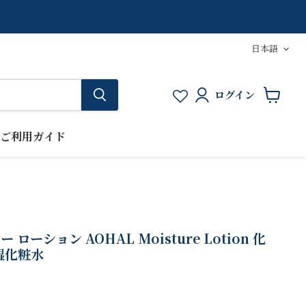
言
日本語
語
ログイン
カ
ー
ト
ご利用ガイド
を
見
る
ローション AOHAL Moisture Lotion 化
湿化粧水