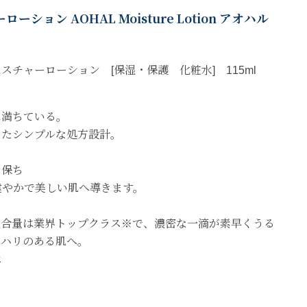
ション AOHAL Moisture Lotion アオハル
スチャーローション [保湿・保護 化粧水] 115ml
に満ちている。
えたシンプルな処方設計。
を保ち
健やかで美しい肌へ導きます。
配合量は業界トップクラス※で、濃密な一滴が素早くうる
とハリのある肌へ。
べ