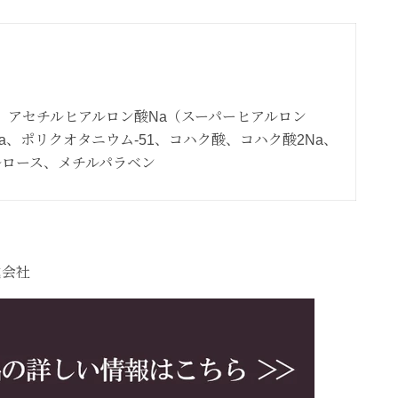
、アセチルヒアルロン酸Na（スーパーヒアルロン
a、ポリクオタニウム‐51、コハク酸、コハク酸2Na、
ルロース、メチルパラベン
N
式会社