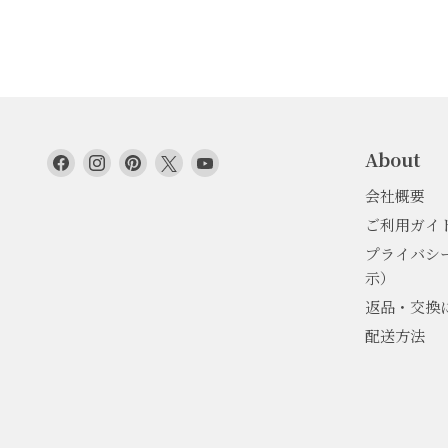
About
Facebook
Instagram
Pinterest
Twitter
YouTube
で
で
で
で
で
会社概要
見
見
見
見
見
ご利用ガイ
つ
つ
つ
つ
つ
プライバシ
け
け
け
け
け
示）
て
て
て
て
て
く
く
く
く
く
返品・交換
だ
だ
だ
だ
だ
配送方法
さ
さ
さ
さ
さ
い
い
い
い
い