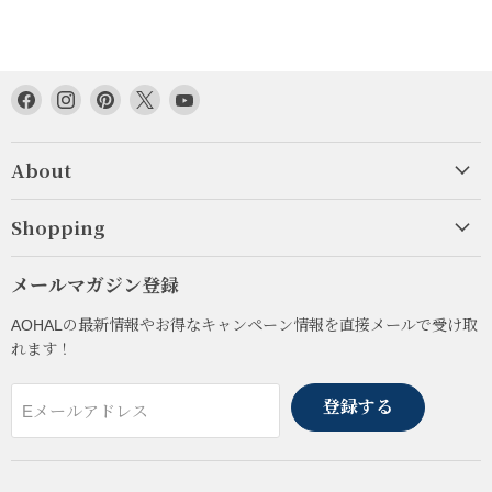
Facebook
Instagram
Pinterest
Twitter
YouTube
で
で
で
で
で
見
見
見
見
見
About
つ
つ
つ
つ
つ
け
け
け
け
け
て
て
て
て
て
Shopping
く
く
く
く
く
だ
だ
だ
だ
だ
メールマガジン登録
さ
さ
さ
さ
さ
い
い
い
い
い
AOHALの最新情報やお得なキャンペーン情報を直接メールで受け取
れます！
登録する
Eメールアドレス