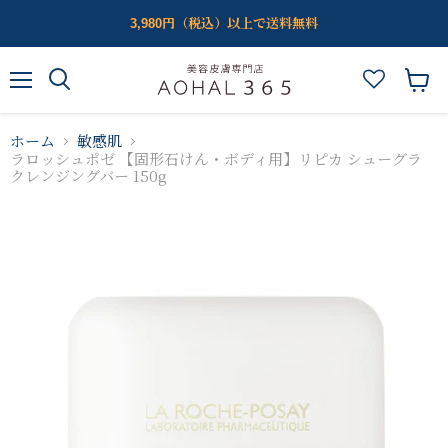
3,980円（税込）以上で送料無料
メ
カ
ニ
ー
ュ
ト
ホーム
敏感肌
ー
を
ラロッシュポゼ 【固形石けん・ボディ用】リピカ シューグラ
見
クレンジングバー 150g
る