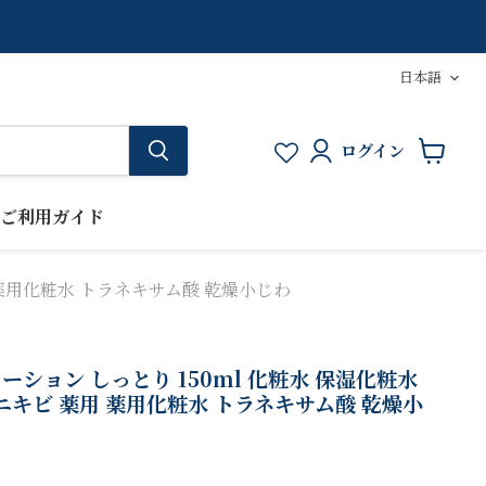
言
日本語
語
ログイン
カ
ー
ト
ご利用ガイド
を
見
る
用 薬用化粧水 トラネキサム酸 乾燥小じわ
ーション しっとり 150ml 化粧水 保湿化粧水
 ニキビ 薬用 薬用化粧水 トラネキサム酸 乾燥小