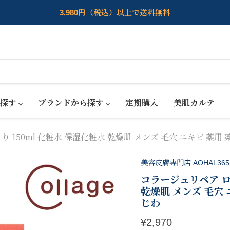
3,980円（税込）以上で送料無料
ら探す
ブランドから探す
定期購入
美肌カルテ
 150ml 化粧水 保湿化粧水 乾燥肌 メンズ 毛穴 ニキビ 薬
美容皮膚専門店 AOHAL365
コラージュリペア ロ
乾燥肌 メンズ 毛穴
じわ
現在の価格
¥2,970