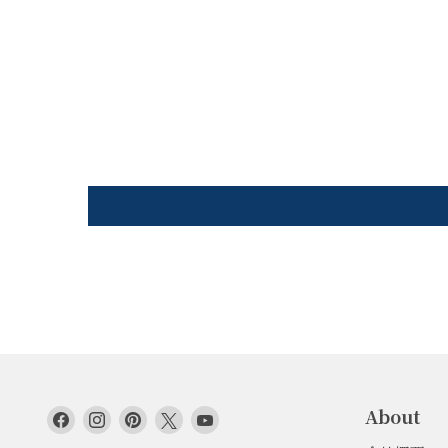
About
Facebook
Instagram
Pinterest
Twitter
YouTube
で
で
で
で
で