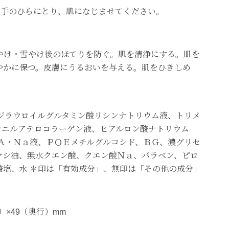
を手のひらにとり、肌になじませてください。
やけ・雪やけ後のほてりを防ぐ。肌を清浄にする。肌を
やかに保つ。皮膚にうるおいを与える。肌をひきしめ
、ジラウロイルグルタミン酸リシンナトリウム液、トリメ
シニルアテロコラーゲン液、ヒアルロン酸ナトリウム
ＣＡ・Ｎａ液、ＰＯＥメチルグルコシド、ＢＧ、濃グリセ
マシ油、無水クエン酸、クエン酸Ｎａ、パラベン、ピロ
酸塩、水 ＊印は「有効成分」、無印は「その他の成分」
さ）×49（奥行）mm