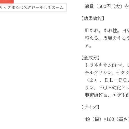
適量（500円玉大）
リックまたはスクロールしてズーム
【効果効能】
肌あれ。あれ性。日
整える。皮膚をすこ
る。
【全成分】
トラネキサム酸 ＊
チルグリシン、サク
（２） 、ＤＬ－Ｐ
リン、ＰＯＥ硬化ヒ
亜硫酸Ｎａ、エデト
【サイズ】
49（幅）×160（高