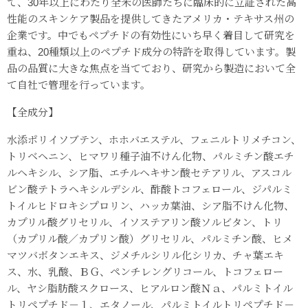
て、
30
年以上にわたり全米の医師たちに臨床的に立証された高
性能のスキンケア製品を提供してきたアメリカ・テキサス州の
企業です。中でもペプチドの有効性にいち早く着目して研究を
重ね、
20
種類以上のペプチド成分の特許を取得しています。製
品の品質に大きな焦点を当てており、研究から製造において全
て自社で管理を行っています。
【全成分】
水添ポリイソブテン、ホホバエステル、フェニルトリメチコン、
トリベヘニン、ヒマワリ種子油不けん化物、パルミチン酸エチ
ルヘキシル、シア脂、エチルヘキサン酸セテアリル、アスコル
ビン酸テトラヘキシルデシル、酢酸トコフェロール、ジパルミ
トイルヒドロキシプロリン、ハッカ葉油、シア脂不けん化物、
カプリル酸グリセリル、イソステアリン酸ソルビタン、トリ
（カプリル酸／カプリン酸）グリセリル、パルミチン酸、ヒメ
マツバボタンエキス、ジメチルシリル化シリカ、チャ葉エキ
ス、水、乳酸、ＢＧ、ペンチレングリコール、トコフェロー
ル、ヤシ脂肪酸スクロース、ヒアルロン酸Ｎａ、パルミトイル
トリペプチド－１、エタノール、パルミトイルトリペプチド－