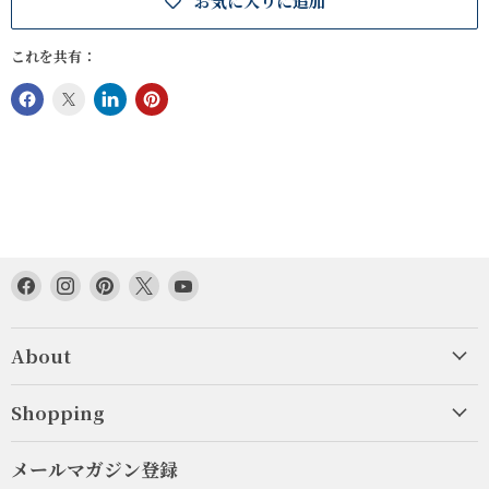
お気に入りに追加
これを共有：
Facebook
Instagram
Pinterest
Twitter
YouTube
で
で
で
で
で
見
見
見
見
見
About
つ
つ
つ
つ
つ
け
け
け
け
け
て
て
て
て
て
Shopping
く
く
く
く
く
だ
だ
だ
だ
だ
メールマガジン登録
さ
さ
さ
さ
さ