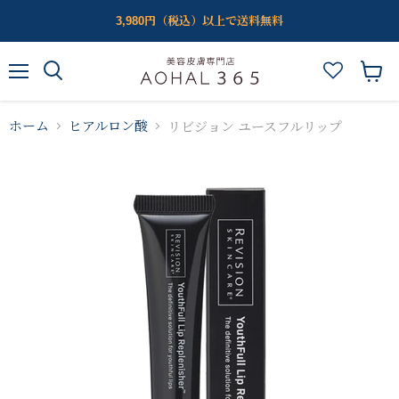
3,980円（税込）以上で送料無料
メ
カ
ニ
ー
ュ
ト
リビジョン ユースフルリップ
ホーム
ヒアルロン酸
ー
を
見
る