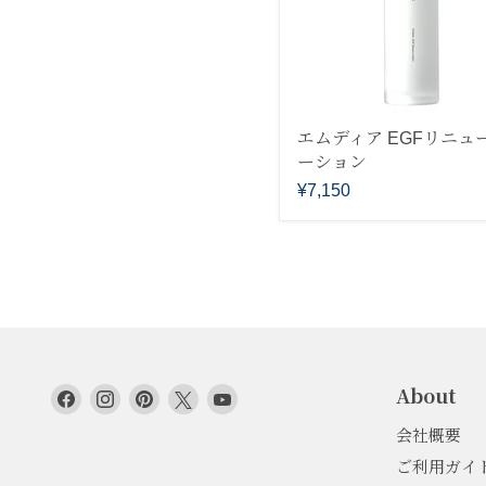
エムディア EGFリニュ
ーション
¥7,150
About
Facebook
Instagram
Pinterest
Twitter
YouTube
で
で
で
で
で
会社概要
見
見
見
見
見
ご利用ガイ
つ
つ
つ
つ
つ