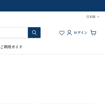
言
日本語
語
ログイン
カ
ー
ト
ご利用ガイド
を
見
る