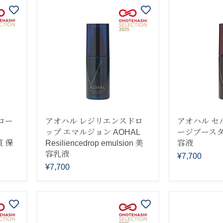
ロー
アオハル レジリエンスドロ
アオハル セ
ップ エマルジョン AOHAL
ージブースタ
策 保
Resiliencedrop emulsion 美
容液
容乳液
¥7,700
¥7,700