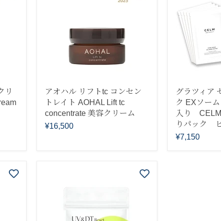
クリ
アオハル リフトtc コンセン
グラツィア セ
ream
トレイト AOHAL Lift tc
ク EXソーム
concentrate 美容クリーム
入り CEL
りパック 
¥16,500
¥7,150