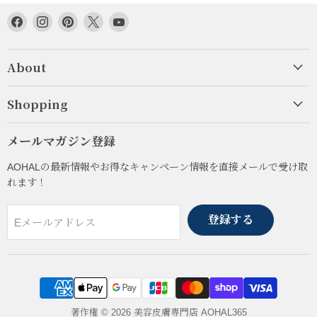
Facebook
Instagram
Pinterest
Twitter
YouTube
で
で
で
で
で
見
見
見
見
見
About
つ
つ
つ
つ
つ
け
け
け
け
け
て
て
て
て
て
Shopping
く
く
く
く
く
だ
だ
だ
だ
だ
メールマガジン登録
さ
さ
さ
さ
さ
い
い
い
い
い
AOHALの最新情報やお得なキャンペーン情報を直接メールで受け取
れます！
登録する
Eメールアドレス
著作権 © 2026 美容皮膚専門店 AOHAL365
カートに追加