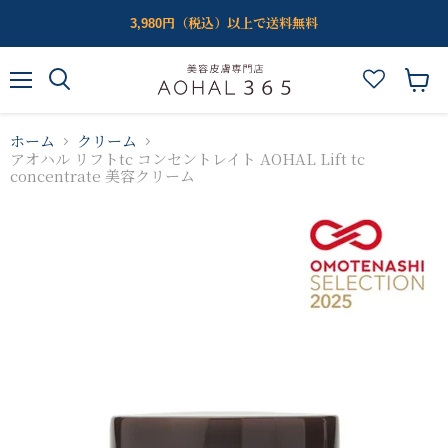
3,980円（税込）以上で送料無料
メ
カ
ニ
ー
ュ
ト
ホーム
クリーム
ー
を
アオハル リフトtc コンセントレイト AOHAL Lift tc
見
concentrate 美容クリーム
る