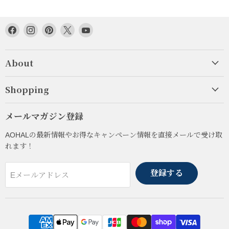
Facebook
Instagram
Pinterest
Twitter
YouTube
で
で
で
で
で
見
見
見
見
見
About
つ
つ
つ
つ
つ
け
け
け
け
け
て
て
て
て
て
Shopping
く
く
く
く
く
だ
だ
だ
だ
だ
メールマガジン登録
さ
さ
さ
さ
さ
い
い
い
い
い
AOHALの最新情報やお得なキャンペーン情報を直接メールで受け取
れます！
登録する
Eメールアドレス