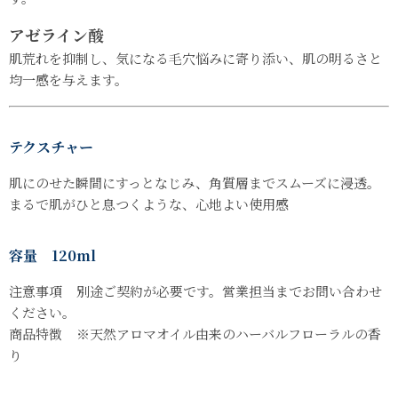
アゼライン酸
肌荒れを抑制し、気になる毛穴悩みに寄り添い、肌の明るさと
均一感を与えます。
テクスチャー
肌にのせた瞬間にすっとなじみ、角質層までスムーズに浸透。
まるで肌がひと息つくような、心地よい使用感
容量 120ml
注意事項 別途ご契約が必要です。営業担当までお問い合わせ
ください。
商品特徴 ※天然アロマオイル由来のハーバルフローラルの香
り