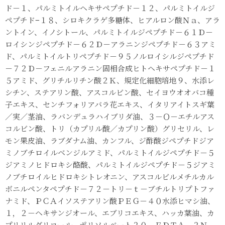
ド－１、
パルミトイルヘキサペプチド－１２、パルミトイルジ
ペプチド
−
１
８、シロキクラゲ多糖体、ヒアルロン酸Ｎａ、アラ
ントイン、
イノシトール、パルミトイルジペプチド－６１Ｄ－
ロイシンジペプチド－６２Ｄ－アラニンジペプチド－６３アミ
ド、
パルミトイルトリペプチド－９５ノルロイシルジペプチド
－
７２Ｄ－フェニルアラニン固相合成ヒトヘキサペプチド－
１
５アミド、グリチルリチン酸２Ｋ、規定化細胞培地９、
水添レ
シチン、ステアリン酸、アスコルビン酸、
セイヨウオオバコ種
子エキス、センチフォリアバラ花エキス、
イタリアイトスギ葉
／実／茎油、ラバンデュラハイブリダ油、３－
Ｏ－エチルアス
コルビン酸、トリ（カプリル酸／カプリン酸）
グリセリル、レ
モン果皮油、ラブダナム油、カンフル、
ジ酢酸ジペプチドジア
ミノブチロイルベンジルアミド、
パルミトイルジペプチド－５
ジアミノヒドロキシ酪酸、
パルミトイルジペプチド－
５ジアミ
ノブチロイルヒドロキシトレオニン、
アスコルビルメチルカル
ボニルペンタペプチド－７２－トリ－ｔ－
ブチルトリプトファ
ナミド、ＰＣＡイソステアリン酸ＰＥＧ－
４０水添ヒマシ油、
１，２－ヘキサンジオール、エブリコエキス、
ハッカ葉油、カ