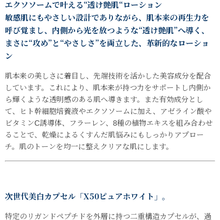
エクソソームで叶える“透け艶肌“ローション
敏感肌にもやさしい設計でありながら、肌本来の再生力を
呼び覚まし、内側から光を放つような“透け艶肌”へ導く、
まさに“攻め”と“やさしさ”を両立した、革新的なローショ
ン
肌本来の美しさに着目し、先端技術を活かした美容成分を配合
しています。これにより、肌本来が持つ力をサポートし内側か
ら輝くような透明感のある肌へ導きます。また有効成分とし
て、ヒト幹細胞培養液やエクソソームに加え、アゼライン酸や
ビタミンC誘導体、フラーレン、8種の植物エキスを組み合わせ
ることで、乾燥によるくすんだ肌悩みにもしっかりアプロー
チ。肌のトーンを均一に整えクリアな肌にします。
次世代美白カプセル「X50ピュアホワイト」。
特定のリガンドペプチドを外層に持つ二重構造カプセルが、
過