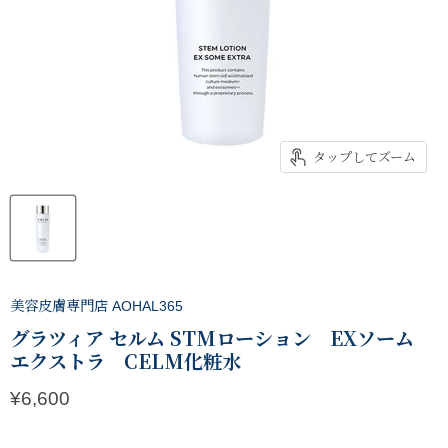
タップしてズーム
美容皮膚専門店 AOHAL365
グラツィア セルム STMローション EXソーム
エクストラ CELM化粧水
現在の価格
¥6,600