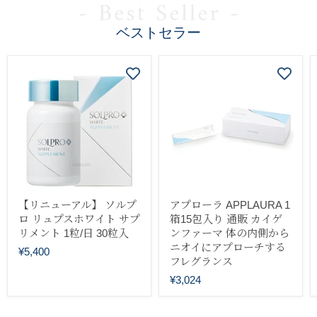
{{カ
ン
ン
ン
ン
ン
ン
ン
ン
ウ
ウ
ト}}
ト}}
ト}}
ト}}
ト}}
ト}}
ト}}
ト}}
ン
ン
ベストセラー
ト}}
ト}}
を
ス
ラ
イ
ド
し
ま
す
【リニューアル】 ソルプ
アプローラ APPLAURA 1
ロ リュプスホワイト サプ
箱15包入り 通販 カイゲ
リメント 1粒/日 30粒入
ンファーマ 体の内側から
ニオイにアプローチする
¥5,400
フレグランス
¥3,024