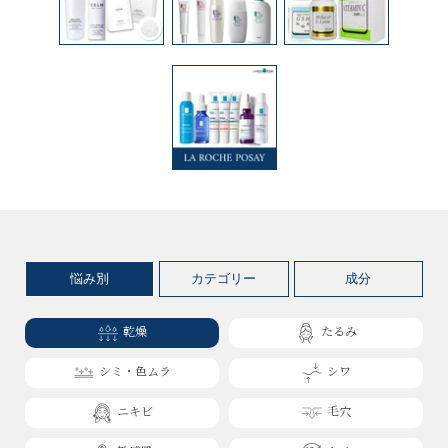
悩み別
カテゴリー
成分
乾燥
たるみ
シミ・色ムラ
シワ
ニキビ
毛穴