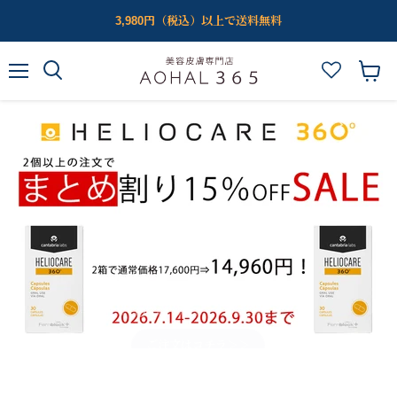
3,980円（税込）以上で送料無料
メ
カ
ニ
ー
ュ
ト
ー
を
見
る
ス
ス
ス
ス
ス
ス
ス
ス
ス
ご注文はコチラ＞＞
ラ
ラ
ラ
ラ
ラ
ラ
ラ
ラ
ラ
イ
イ
イ
イ
イ
イ
イ
イ
イ
{{合
ド
ド
ド
ド
ド
ド
ド
ド
計}}
ド
{{カ
{{カ
{{カ
{{カ
{{カ
{{カ
{{カ
{{カ
の
{{カ
ウ
ウ
ウ
ウ
ウ
ウ
ウ
ウ